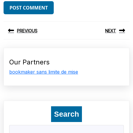
Post
PREVIOUS
NEXT
navigation
Previous
Next
post:
post:
Our Partners
bookmaker sans limite de mise
Search