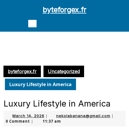
Skip
byteforgex.fr
to
content
Open
Skip
Button
to
content
byteforgex.fr
Uncategorized
Luxury Lifestyle in America
Luxury Lifestyle in America
March
nekolab
March 14, 2026
|
nekolabanana@gmail.com
|
0 Comment
11:37 am
14,
|
2026