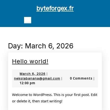
Skip
byteforgex.fr
to
content
Open
Skip
Button
to
content
Day:
March 6, 2026
Hello
Hello world!
world!
March
March 6, 2026
|
6,
nekolabanana@gmail.com
0 Comments
nekolabanana@gmail.com
|
|
12:00 pm
2026
Welcome to WordPress. This is your first post. Edit
or delete it, then start writing!