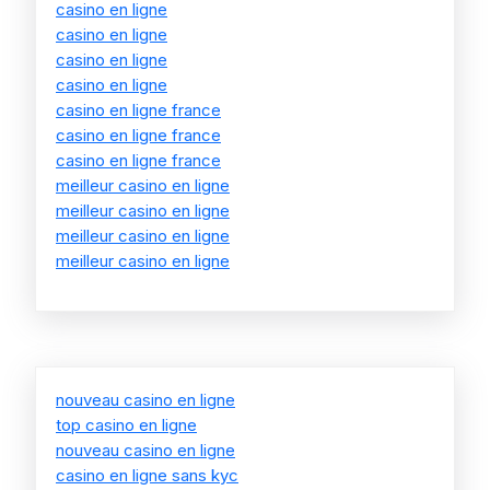
casino en ligne
casino en ligne
casino en ligne
casino en ligne
casino en ligne france
casino en ligne france
casino en ligne france
meilleur casino en ligne
meilleur casino en ligne
meilleur casino en ligne
meilleur casino en ligne
nouveau casino en ligne
top casino en ligne
nouveau casino en ligne
casino en ligne sans kyc