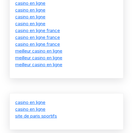
casino en ligne
casino en ligne
casino en ligne
casino en ligne
casino en ligne france
casino en ligne france
casino en ligne france
meilleur casino en ligne
meilleur casino en ligne
meilleur casino en ligne
casino en ligne
casino en ligne
site de paris sportifs