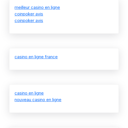
meilleur casino en ligne
coinpoker avis
coinpoker avis
casino en ligne france
casino en ligne
nouveau casino en ligne